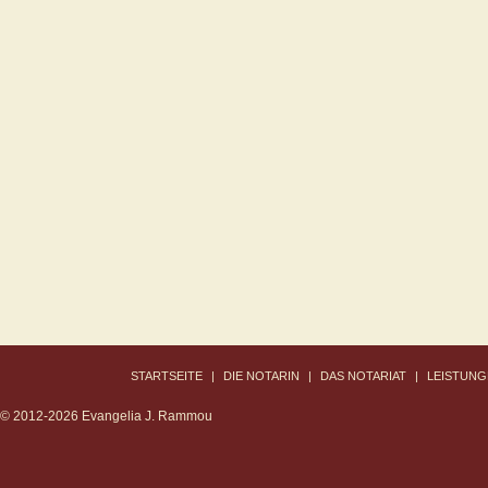
STARTSEITE
|
DIE NOTARIN
|
DAS NOTARIAT
|
LEISTUNG
© 2012-2026 Evangelia J. Rammou