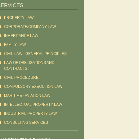
SERVICES
PROPERTY LAW
CORPORATE/COMPANY LAW
INHERITANCE LAW
FAMILY LAW
CIVIL LAW - GENERAL PRINCIPLES
LAW OF OBBLIGATIONS AND
CONTRACTS
CIVIL PROCEDURE
COMPULSORY EXECUTION LAW
MARITIME - AVIATION LAW
INTELLECTUAL PROPERTY LAW
INDUSTRIAL PROPERTY LAW
CONSULTING SERVICES