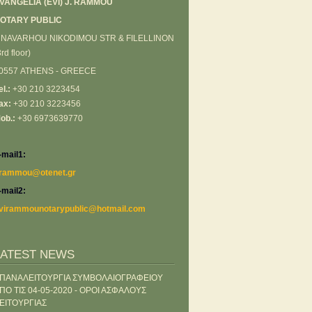
VANGELIA (EVI) J. RΑΜΜΟU
OTARY PUBLIC
 NAVARHOU NIKODIMOU STR & FILELLINON
3rd floor)
0557 ATHENS - GREECE
el.:
+30 210 3223454
ax:
+30 210 3223456
ob.:
+30 6973639770
-mail1:
rammou@otenet.gr
-mail2:
virammounotarypublic@hotmail.com
LATEST NEWS
ΠΑΝΑΛΕΙΤΟΥΡΓΙΑ ΣΥΜΒΟΛΑΙΟΓΡΑΦΕΙΟΥ
ΠΟ ΤΙΣ 04-05-2020 - ΟΡΟΙ ΑΣΦΑΛΟΥΣ
ΕΙΤΟΥΡΓΙΑΣ