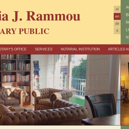
ia J. Rammou
Α
el
B
en
R
de
ARY PUBLIC
L
it
N
OTARY'S OFFICE
SERVICES
NOTARIAL INSTITUTION
ARTICLES-