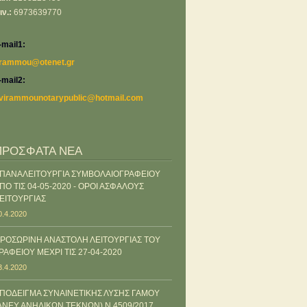
ιν.:
6973639770
-mail1:
rammou@otenet.gr
-mail2:
virammounotarypublic@hotmail.com
ΠΡΟΣΦΑΤΑ ΝΕΑ
ΠΑΝΑΛΕΙΤΟΥΡΓΙΑ ΣΥΜΒΟΛΑΙΟΓΡΑΦΕΙΟΥ
ΠΟ ΤΙΣ 04-05-2020 - ΟΡΟΙ ΑΣΦΑΛΟΥΣ
ΕΙΤΟΥΡΓΙΑΣ
0.4.2020
ΡΟΣΩΡΙΝΗ ΑΝΑΣΤΟΛΗ ΛΕΙΤΟΥΡΓΙΑΣ ΤΟΥ
ΡΑΦΕΙΟΥ ΜΕΧΡΙ ΤΙΣ 27-04-2020
3.4.2020
ΠΟΔΕΙΓΜΑ ΣΥΝΑΙΝΕΤΙΚΗΣ ΛΥΣΗΣ ΓΑΜΟΥ
ΑΝΕΥ ΑΝΗΛΙΚΩΝ ΤΕΚΝΩΝ) Ν.4509/2017