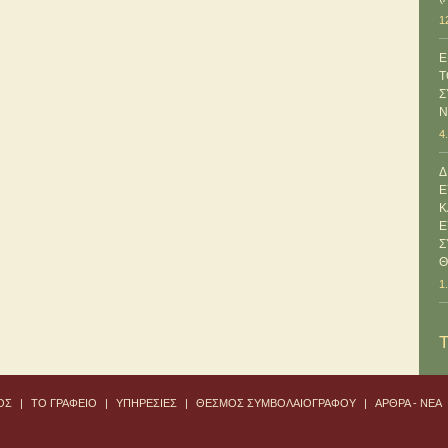
1
Ε
Τ
Σ
Ν
4
Δ
Ε
Κ
Ε
Σ
Θ
1
ΟΣ
|
TO ΓΡΑΦΕΙΟ
|
ΥΠΗΡΕΣΙΕΣ
|
ΘΕΣΜΟΣ ΣΥΜΒΟΛΑΙΟΓΡΑΦΟΥ
|
ΑΡΘΡΑ - ΝΕΑ