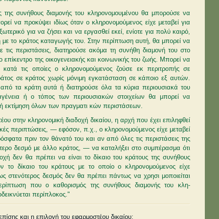
ς της συνήθους δια­μονής του κληρονομουμένου θα μπορούσε να
ορεί να προκύψει ιδίως όταν ο κληρονομούμενος είχε μεταβεί για
ωτερικό για να ζήσει και να εργασθεί εκεί, ενίοτε για πολύ καιρό,
η με το κράτος καταγωγής του. Στην περίπτωση αυτή, θα μπορεί να
ε τις περιστάσεις, διατηρούσε ακόμα τη συνήθη διαμονή του στο
 επίκεντρο της οικογενειακής και κοινω­νικής του ζωής. Μπορεί να
κατά τις οποίες ο κληρονομούμενος ζούσε εκ περιτροπής σε
άτος σε κράτος χωρίς μόνιμη εγκατάσταση σε κάποιο εξ αυτών.
από τα κράτη αυτά ή διατηρούσε όλα τα κύρια περιουσιακά του
αγένεια ή ο τόπος των περιουσιακών στοιχείων θα μπορεί να
κή εκτίμηση όλων των πραγματι­ κών περιστάσεων.
υ στην κληρο­νομική διαδοχή δικαίου, η αρχή που έχει επιληφθεί
ικές περιπτώσεις, — εφόσον, π.χ., ο κληρονομούμενος είχε μεταβεί
όσφατα πριν τον θάνατό του και αν από όλες τις περιστάσεις της
ότερο δεσμό με άλλο κράτος, — να καταλήξει στο συμπέρασμα ότι
οχή δεν θα πρέπει να είναι το δίκαιο του κράτους της συνήθους
 το δίκαιο του κράτους με το οποίο ο κληρο­νομούμενος είχε
ς στενότερος δεσμός δεν θα πρέπει πάντως να χρησι­ μοποιείται
ρ­ίπτωση που ο καθορισμός της συνήθους διαμονής του κλη­
δεικνύεται περίπλοκος."
πίσης και η επιλογή του εφαρμοστέου δικαίου: