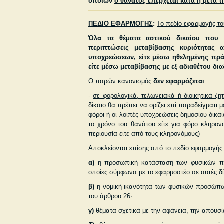
οποίων
ο θάνατος επέρχεται κατά ή μετά τ
ΠΕΔΙΟ ΕΦΑΡΜΟΓΗΣ
:
Το πεδίο εφαρμογής τ
Όλα τα θέματα αστικού δικαίου που ά
περιπτώσεις μεταβίβασης κυριότητας α
υποχρεώσεων, είτε μέσω ηθελημένης πράξ
είτε μέσω μεταβίβασης με εξ αδιαθέτου δια
Ο παρών κανονισμός
δεν εφαρμόζεται
:
-
σε φορολογικά, τελωνειακά ή διοικητικά ζη
δίκαιο θα πρέπει να ορίζει επί παραδείγματι 
φόροι ή οι λοιπές υποχρεώσεις δημοσίου δικα
το χρόνο του θανάτου είτε για φόρο κληρον
περιουσία είτε από τους κληρονόμους)
Αποκλείονται επίσης από το πεδίο εφαρμογή
α)
η προσωπική κατάσταση των φυσικών προ
οποίες σύμφωνα με το εφαρμοστέο σε αυτές 
β)
η νομική ικανότητα των φυσικών προσώπων
του άρθρου 26·
γ)
θέματα σχετικά με την αφάνεια, την απουσί