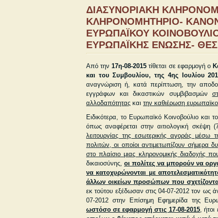
ΔΙΑΣΥΝΟΡΙΑΚΗ ΚΛΗΡΟΝΟΜΙ
ΚΛΗΡΟΝΟΜΗΤΗΡΙΟ- ΚΑΝΟΝΙΣ
ΕΥΡΩΠΑΪΚΟΥ ΚΟΙΝΟΒΟΥΛΙΟ
ΕΥΡΩΠΑΪΚΗΣ ΕΝΩΣΗΣ- ΘΕΣ
Από την
17η-08-2015
τίθεται σε εφαρμογή ο
Κ
και του Συμβουλίου, της 4ης Ιουλίου 20
αναγνώριση ή, κατά περίπτωση, την αποδο
εγγράφων και δικαστικών συμβιβασμών
σ
αλλοδαπότητας
και
την καθιέρωση
ευρωπαϊκο
Ειδικότερα, το Ευρωπαϊκό Κοινοβούλιο και 
όπως αναφέρεται στην αιτιολογική σκέψη (7
λειτουργίας της εσωτε­ρικής αγοράς μέσω 
πολιτών, οι οποίοι αντιμετωπίζουν σήμερα 
στο πλαίσιο μιας κληρονομικής διαδοχής πο
δικαιοσύνης,
οι πολίτες να μπορούν να οργ
να κατοχυρώνονται με αποτελεσματικότη
άλλων οικείων προσώπων που σχετίζοντα
εκ τούτου εξέδωσαν στις 04-07-2012 τον ως ά
07-2012 στην Επίσημη Εφημερίδα της Ευρ
ωστόσο σε εφαρμογή στις 17-08-2015
, ήτοι