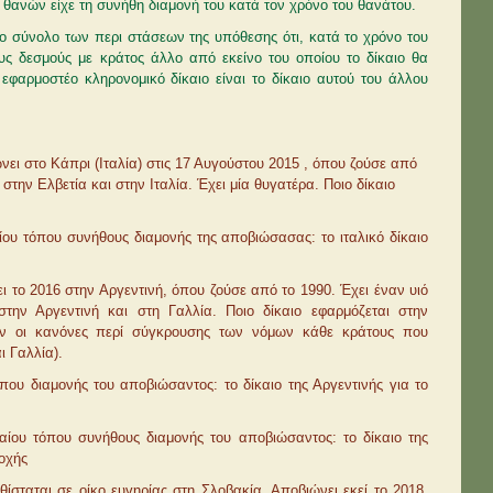
ο θανών είχε τη συνήθη διαμονή του κατά τον χρόνο του θανάτου.
ο σύνολο των περι­ στάσεων της υπόθεσης ότι, κατά το χρόνο του
ς δεσμούς με κράτος άλλο από εκείνο του οποίου το δίκαιο θα
εφαρμοστέο κληρονομικό δίκαιο είναι το δίκαιο αυτού του άλλου
νει στο Κάπρι (Ιταλία) στις 17 Αυγούστου 2015 , όπου ζούσε από
 στην Ελβετία και στην Ιταλία. Έχει μία θυγατέρα. Ποιο δίκαιο
αίου τόπου συνήθους διαμονής της αποβιώσασας: το ιταλικό δίκαιο
ει το 2016 στην Αργεντινή, όπου ζούσε από το 1990. Έχει έναν υιό
 στην Αργεντινή και στη Γαλλία. Ποιο δίκαιο εφαρμόζεται στην
ύν οι κανόνες περί σύγκρουσης των νόμων κάθε κράτους που
ι Γαλλία).
τόπου διαμονής του αποβιώσαντος: το δίκαιο της Αργεντινής για το
ταίου τόπου συνήθους διαμονής του αποβιώσαντος: το δίκαιο της
οχής
θίσταται σε οίκο ευγηρίας στη Σλοβακία. Αποβιώνει εκεί το 2018,