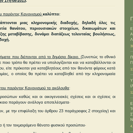
ην 17η-08-2015
.
ου παρόντος Κανονισμού
καλύπτει
:
πτονται μιας κληρονομικής διαδοχής, δηλαδή όλες τις
ιτία θανάτου, περιουσιακών στοιχείων, δικαιωμάτων και
Ε
ης μεταβίβασης, δυνάμει διατάξεως τελευταίας βουλήσεως,
Α
δοχή.
Λ
3
τήματα που διέπονται από το δημόσιο δίκαιο.
(
Συνεπώς το εθνικό
Π
με ποιο τρόπο θα πρέπει να υπολογίζονται και να καταβάλλονται οι
Γ
ίου, είτε πρόκειται για καταβλητέους από τον θανόντα φόρους κατά
1
ομίας, ο οποίος θα πρέπει να καταβληθεί από την κληρονομιαία
Υ
(
ς του παρόντος Κανονισμού τα ακόλουθα
:
1
σώπων καθώς και οι οικογενειακές σχέσεις και οι σχέσεις οι
δίκαιο παράγουν ανάλογα αποτελέσματα·
Ε
Τ
, με την επιφύλαξη του άρθρου 23 παράγραφος 2 στοιχείο
γ) και
Σ
Ν
α ή τον τεκμαιρό­μενο θάνατο φυσικού προσώπου·
4