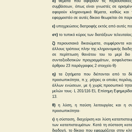
δ)
θέματα που αφορούν τις περιουσιακές
συμβάσεων, όπως είναι γνωστές σε ορισμέν
αφορούν κληρονομικά θέματα, καθώς και 
εφαρμοστέο σε αυτές δίκαιο θεωρείται ότι π
ε)
υποχρεώσεις διατροφής εκτός από αυτές π
στ)
το τυπικό κύρος των διατάξεων τελευταίας
ζ)
περιουσιακά δικαιώματα, συμφέροντα και 
άλλους τρόπους πλην της κληρονομικής διαδο
σε περίπτωση θανάτου του το μερί­ διο 
συνταξιοδοτικών προγραμμάτων, ασφαλιστι
άρθρου 23 παρά­γραφος 2 στοιχείο θ)·
η)
τα ζητήματα που διέπονται από το δί
προσωπικότητα, π.χ. ρήτρες οι οποίες περιλαμ
άλλων ενώσεων, με ή χωρίς προσωπικό­ τητα,
μελών τους· L 201/116 EL Επίσημη Εφημερίδα 
13.
θ)
η λύση, η παύση λειτουργίας και η συ
προσωπικότητα·
ι)
η σύσταση, διαχείριση και λύση καταπιστευ
των καταπι­στευμάτων. Κατά τη σύσταση κατα
διαδοχή, το δίκαιο που εφαρμόζεται στην κλ