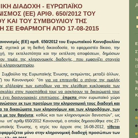
ΚΗ ΔΙΑΔΟΧΗ - ΕΥΡΩΠΑΪΚΟ
ΜΟΣ (ΕΕ) ΑΡΙΘ. 650/2012 ΤΟΥ
Υ ΚΑΙ ΤΟΥ ΣΥΜΒΟΥΛΙΟΥ ΤΗΣ
Η ΣΕ ΕΦΑΡΜΟΓΗ ΑΠΟ 17-08-2015
ανονισμός (ΕΕ) αριθ. 650/2012 του Ευρωπαϊκού Κοινοβουλίου
Ε
12
, σχετικά με τη διεθνή δικαιοδοσία, το εφαρμοστέο δίκαιο, την
Σ
χή, την εκτελεστότητα και την εκτέλεση αποφάσεων, δημόσιων
τον τομέα της
κληρονομικής διαδοχής, που εμφανίζει στοιχεία
Ν
ύ κληρονομητηρίου
.
(
το Συμβούλιο της Ευρωπαϊκής Ένωσης, εκτιμώντας, μεταξύ άλλων,
T
) του Κανονισμού: "
ότι
για να επιτευχθεί ο στόχος της ομαλής
Τ
της εξάλειψης των εμποδίων για την ελεύθερη κυκλοφορία των
F
δυσκολίες στην προσπάθειά τους να ασκήσουν τα δικαιώματά τους
Κ
υ έχει διασυνοριακές επιπτώσεις,
έπρεπε
στον ευρωπαϊκό χώρο
ανώ­σουν εκ των προτέρων την κληρονομική τους διαδο
χή και
τα τα δικαιώματα των κληρονόμων και των κληροδόχων, των
e
ι με τον θανόντα
, καθώς και των κληρονομικών δανειστών", ως
e
νω υπ' αριθμ 650/2012 Κανονισμό, ο οποίος δημοσεύθηκε στις 27-
e
ωπαϊκής Ένωσης, η ισχύς του άρχισε στις 16-08-2012,
τίθεται
εφαρμόζεται μόνο στην κληρονομική διαδοχή προσώπων των
e