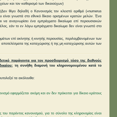
χείων και τον καθορισμό των δικαιούχων)
εν θίγει δηλαδή ο Κανονισμός τον κλειστό αριθμό («numerus
 είναι γνωστά στο εθνικό δίκαιο ορισμένων κρατών μελών. Ένα
αι να αναγνωρίσει ένα εμπράγματο δικαίωμα επί περιουσιακών
μέλος, εάν το εν λόγω εμπράγματο δικαίωμα δεν είναι γνωστό στο
μάτων επί ακίνητης ή κινητής περιουσίας, περιλαμβανομένων των
τα αποτελέσματα της καταχώρισης ή της μη καταχώρισης αυτών των
δετικό παράγοντα για τον προσδιορισμό τόσο της διεθνούς
ικαίου:
τη συνήθη διαμονή του κληρονομουμένου κατά το
αυτολεξεί τα ακόλουθα:
νισμό εφαρμόζεται ακόμη και αν δεν πρόκειται για δίκαιο κράτους
ς του παρόντος κανονισμού, για το σύνολο της κληρονομίας είναι