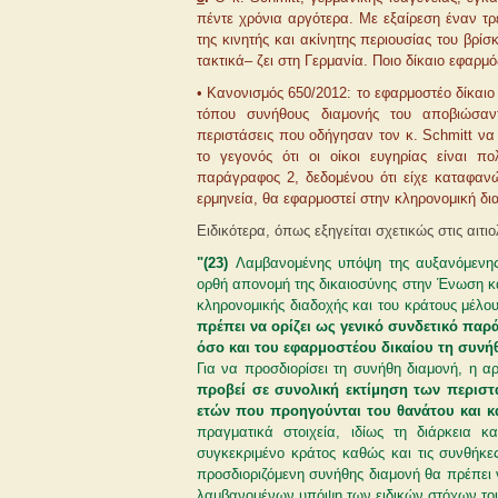
πέντε χρόνια αργότερα. Με εξαίρεση έναν τρ
της κινητής και ακίνητης περιουσίας του βρίσ
τακτικά– ζει στη Γερμανία. Ποιο δίκαιο εφαρμ
• Κανονισμός 650/2012: το εφαρμοστέο δίκαιο 
τόπου συνήθους διαμονής του αποβιώσαντ
περιστάσεις που οδήγησαν τον κ. Schmitt να 
το γεγονός ότι οι οίκοι ευγηρίας είναι πο
παράγραφος 2, δεδομένου ότι είχε καταφανώ
ερμηνεία, θα εφαρμοστεί στην κληρονομική δι
Ειδικότερα, όπως εξηγείται σχετικώς στις αιτι
"(23)
Λαμβανομένης υπόψη της αυξανόμενης κ
ορθή απονομή της δικαιοσύνης στην Ένωση και
κληρονομικής διαδοχής και του κράτους μέλου
πρέπει να ορίζει ως γενικό συνδετικό παρ
όσο και του εφαρμοστέου δικαίου τη συνή
Για να προσδιορίσει τη συνήθη διαμονή, η 
προβεί σε συνολική εκτίμηση των περιστ
ετών που προηγούνται του θανάτου και κ
πραγματικά στοιχεία, ιδίως τη διάρκεια 
συγκεκριμένο κράτος καθώς και τις συνθήκε
προσδιοριζόμενη συνήθης διαμονή θα πρέπει ν
λαμβανομένων υπόψη των ειδικών στόχων το