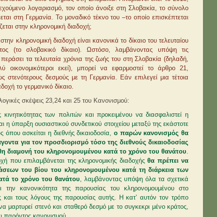
εχούμενο λογαριασμό, τον οποίο άνοιξε στη Σλοβακία, το σύνολο
κεται στη Γερμανία. Το μοναδικό τέκνο του –το οποίο επισκέπτεται
όζεται στην κληρονομική διαδοχή;
στην κληρονομική διαδοχή είναι κανονικά το δίκαιο του τελευταίου
ος (το σλοβακικό δίκαιο). Ωστόσο, λαμβάνοντας υπόψη τις
περάσει τα τελευταία χρόνια της ζωής του στη Σλοβακία (δηλαδή,
λύ οικονομικότεροι εκεί), μπορεί να εφαρμοστεί το άρθρο 21,
ς στενότερους δεσμούς με τη Γερμανία. Εάν επιλεγεί μια τέτοια
αδοχή το γερμανικό δίκαιο.
ολογικές σκέψεις 23,24 και 25 του Κανονισμού:
ινητικότητας των πολιτών και προκειμένου να διασφαλιστεί η
 η ύπαρξη ουσιαστικού συνδετικού στοιχείου μεταξύ της εκάστοτε
ς όπου ασκείται η διεθνής δικαιοδοσία,
ο παρών κανονισμός θα
άγοντα για τον προσδιορισμό τόσο της διεθνούς δικαιοδοσίας
θη διαμονή του κληρονομουμένου κατά το χρόνο του θανάτου
.
αρχή που επιλαμβάνεται της κληρονομικής διαδοχής
θα πρέ­πει να
άσεων του βίου του κληρονομουμένου κατά τη διάρκεια των
ατά το χρόνο του θανάτου
, λαμβάνοντας υπόψη όλα τα σχετικά
και την κανονικότητα της παρουσίας του κληρονομουμένου στο
ς και τους λόγους της παρουσίας αυτής. Η κατ’ αυτόν τον τρόπο
α μαρτυρεί στενό και σταθερό δεσμό με το συγκεκρι­ μένο κράτος,
υ παρόντος κανονισμού.