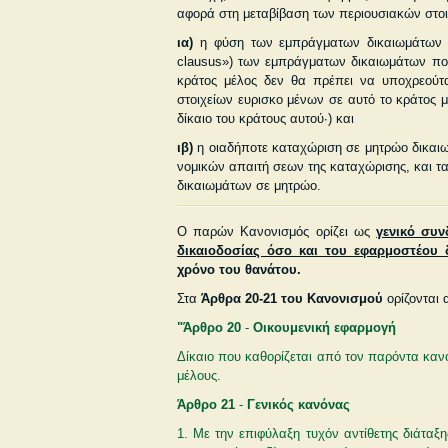
αφορά στη μεταβίβαση των περιουσιακών στοι
ια)
η φύση των εμπράγματων δικαιωμάτων (Δ
clausus») των εμπράγματων δικαιωμάτων που
κράτος μέλος δεν θα πρέπει να υποχρεούτ
στοιχείων ευρισκο­ μένων σε αυτό το κράτος 
δίκαιο του κράτους αυτού·) και
ιβ)
η οιαδήποτε καταχώριση σε μητρώο δικαιω
νομικών απαιτή­ σεων της καταχώρισης, και 
δικαιωμάτων σε μητρώο.
Ο παρών Κανονισμός ορίζει ως
γενικό συν
δικαιοδοσίας όσο και του εφαρμοστέου δ
χρόνο του θανάτου.
Στα
Άρθρα 20-21 του Κανονισμού
ορίζονται 
"Άρθρο 20
-
Οικουμενική εφαρμογή
Δίκαιο που καθορίζεται από τον παρόντα κανο
μέλους.
Άρθρο 21
-
Γενικός κανόνας
1. Με την επιφύλαξη τυχόν αντίθετης διάταξη