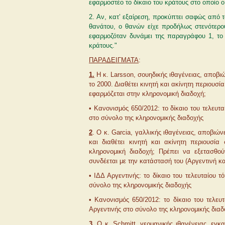
εφαρμοστέο το δίκαιο του κράτους στο οποίο 
2. Αν, κατ’ εξαίρεση, προκύπτει σαφώς από τ
θανάτου, ο θανών είχε προδήλως στενότερου
εφαρμοζόταν δυνάμει της παραγράφου 1, το 
κράτους."
ΠΑΡΑΔΕΙΓΜΑΤΑ
:
1.
Η κ. Larsson, σουηδικής ιθαγένειας, αποβιώ
το 2000. Διαθέτει κινητή και ακίνητη περιουσία
εφαρμόζεται στην κληρονομική διαδοχή;
• Κανονισμός 650/2012: το δίκαιο του τελευτ
στο σύνολο της κληρονομικής διαδοχής
2
. Ο κ. Garcia, γαλλικής ιθαγένειας, αποβιών
και διαθέτει κινητή και ακίνητη περιουσία
κληρονομική διαδοχή; Πρέπει να εξετασθο
συνδέεται με την κατάστασή του (Αργεντινή κα
• ΙΔΔ Αργεντινής: το δίκαιο του τελευταίου 
σύνολο της κληρονομικής διαδοχής
• Κανονισμός 650/2012: το δίκαιο του τελευ
Αργεντινής στο σύνολο της κληρονομικής διαδ
3
.
Ο κ. Schmitt, γερμανικής ιθαγένειας, εγκα