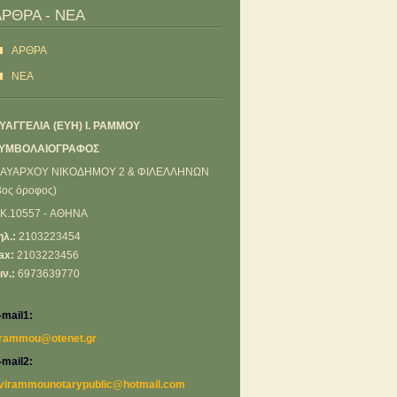
ΑΡΘΡΑ - ΝΕΑ
ΑΡΘΡΑ
ΝΕΑ
ΥΑΓΓΕΛΙΑ (ΕΥΗ) Ι. ΡΑΜΜΟΥ
ΥΜΒΟΛΑΙΟΓΡΑΦΟΣ
ΑΥΑΡΧΟΥ ΝΙΚΟΔΗΜΟΥ 2 & ΦΙΛΕΛΛΗΝΩΝ
3ος όροφος)
.K.10557 - ΑΘΗΝΑ
ηλ.:
2103223454
ax:
2103223456
ιν.:
6973639770
-mail1:
rammou@otenet.gr
-mail2:
virammounotarypublic@hotmail.com