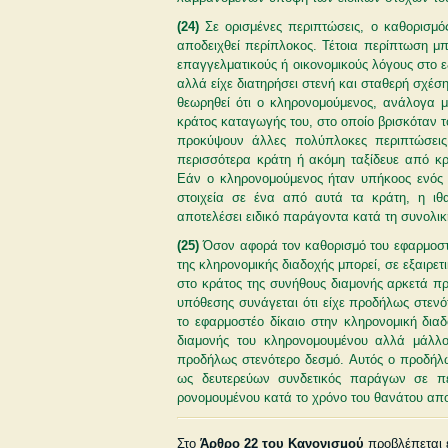
(24)
Σε ορισμένες περιπτώσεις, ο καθορισμό
αποδειχθεί περίπλοκος. Τέτοια περίπτωση μπ
επαγγελματικούς ή οικονομικούς λόγους στο εξ
αλλά είχε διατηρήσει στενή και σταθερή σχέσ
θεωρηθεί ότι ο κληρονομού­μενος, ανάλογα μ
κράτος καταγωγής του, στο οποίο βρισκόταν το
προκύψουν άλλες πολύπλοκες περιπτώσεις 
περισσότερα κράτη ή ακόμη ταξίδευε από κρ
Εάν ο κληρονομούμενος ήταν υπήκοος ενός 
στοιχεία σε ένα από αυτά τα κράτη, η ιθ
αποτελέσει ειδικό παράγοντα κατά τη συνολι
(25)
Όσον αφορά τον καθορισμό του εφαρμοστέο
της κληρονομικής διαδοχής μπορεί, σε εξαιρετ
στο κράτος της συνήθους διαμονής αρκετά πρ
υπόθεσης συνάγεται ότι είχε προδήλως στεν
το εφαρμοστέο δίκαιο στην κληρονομική διαδ
διαμονής του κληρονομουμένου αλλά μάλλον
προδήλως στενότερο δεσμό. Αυτός ο προδήλω
ως δευτερεύων συνδετικός παράγων σε πε
ρονομουμένου κατά το χρόνο του θανάτου απο
Στο
Άρθρο 22 του Κανονισμού
προβλέπεται ε