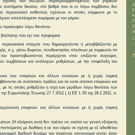
 σχέσεις των συζύγων, συμπεριλαμβανομένων των γαμικών
Δ
α συστήματα δικαίου, στο βαθμό που οι εν λόγω συμβάσεις δεν
Ε
το περιουσιακό καθεστώς σχέσεων οι οποίες σύμ­φωνα με το
Κ
αράγουν αποτελέσματα παρόμοια με του γάμου·
Ε
Σ
ου προέκυψαν λόγω θανάτου·
Θ
 βούλησης που έγι­ ναν προφορικά·
1
περιουσιακά στοιχεία που δημιουργούνται ή μεταβιβάζονται με
χής, π.χ. μέσω δωρεών, συνιδιοκτησίας πλειόνων με συμφωνία ότι
του προαποβιώσαντος περιέρχεται στον επιζώντα συγκύριο,
κών συμβάσεων και ανάλογων ρυθμίσεων, με την επιφύλαξη του
καιο των εταιρειών και άλλων ενώσεων με ή χωρίς νομική
βάνονται σε συστατικές πράξεις και σε κατα­ στατικά εταιρειών και
 με τις οποίες ρυθμίζεται η τύχη των μεριδίων λόγω θανάτου των
της Ευρωπαϊκής Ένωσης 27.7.2012 ( 1) ΕΕ L 55 της 28.2.2011, σ.
γχώνευση εταιρειών και άλλων ενώσεων με ή χωρίς νομική
μάτων (Η εξαίρεση αυτή δεν πρέπει να νοείται ως γενική εξαίρεση
πιστεύματος με διαθήκη ή εκ του νόμου σε σχέση με εξ αδιαθέτου
ηρονομική διαδοχή δυνάμει του παρόντος κανονισμού ισχύει όσον